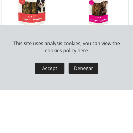
DOGS LOVE CHEWS
DOGS LOVE CHEWS
VACUNO PARA PERRO
CABALLO PARA PERRO
This site uses analysis cookies, you can view the
112GR
90GR
cookies policy
here
Accept
Denegar
DOGS LOVE TRAINING
DOGS LOVE TRAINING
TREATS PATO PARA
TREATS CIERVO PARA
PERRO 150GR
PERRO 150GR