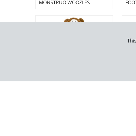
MONSTRUO WOOZLES
FOOT
This
KONG JUGUETE PARA PERRO
KON
OSO -JUMBO KNOTS-
TOR