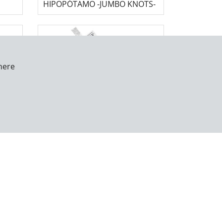
HIPOPÓTAMO -JUMBO KNOTS-
here
RO
KONG JUGUETE PARA PERRO-
DIARIO-