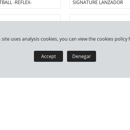
BALL -REFLEX-
SIGNATURE LANZADOR
 site uses analysis cookies, you can view the cookies policy
Accept
Denegar
G JUGUETE PARA PERRO
KONG JUGUETE PARA PER
TUGA -MAXX-
TIBURÓN -MAXX-