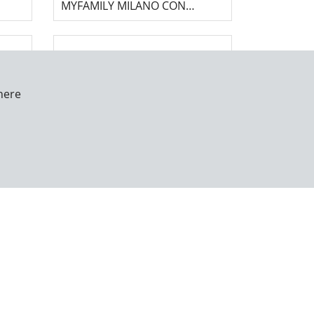
MYFAMILY MILANO CON
CUERDA - AZUL
here
COLLAR PARA PERRO
E
MYFAMILY MILANO - ROJO