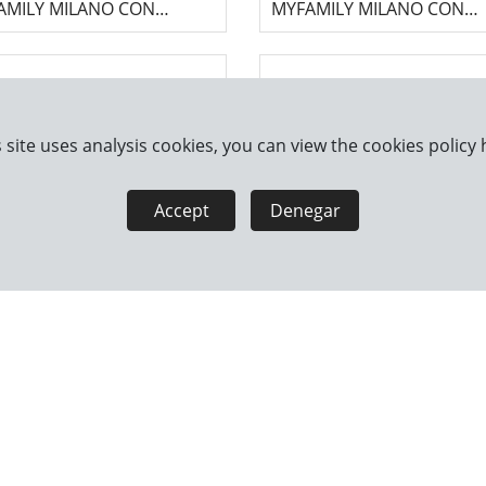
AMILY MILANO CON
MYFAMILY MILANO CON
RDA - NEGRO
CUERDA - MARRÓN
 site uses analysis cookies, you can view the cookies policy
Accept
Denegar
REA PARA PERRO
COLLAR PARA PERRO
MILY MILANO - AZUL
MYFAMILY MILANO - VERD