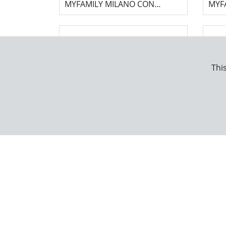
MYFAMILY MILANO CON
MYF
CUERDA - ROJO
CUE
This
CORREA PARA PERRO
COR
MYFAMILY MILANO CON
MYFA
CUERDA - LILA