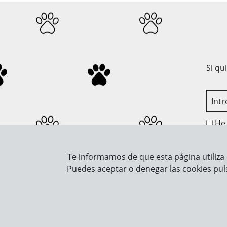
Si qu
He 
Te informamos de que esta página utiliza 
Sobre Nosotros
Info
Puedes aceptar o denegar las cookies pul
Contacto