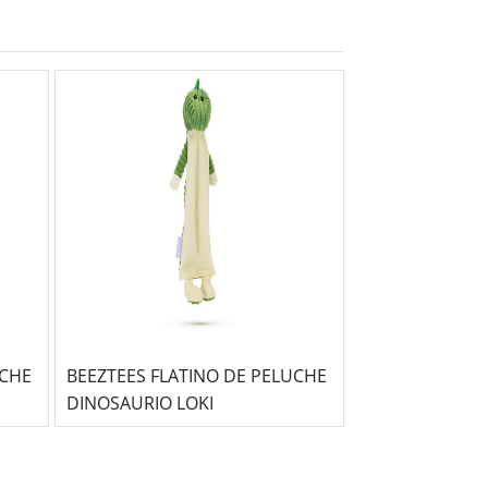
UCHE
BEEZTEES FLATINO DE PELUCHE
BEEZTEES JUG
DINOSAURIO LOKI
TORTUGA DAL