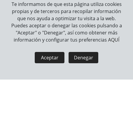
100G CARNILOVE
PERROS DE RAZAS
Te informamos de que esta página utiliza cookies
PEQUEÑAS CARNILOVE
propias y de terceros para recopilar información
que nos ayuda a optimizar tu visita a la web.
Puedes aceptar o denegar las cookies pulsando a
"Aceptar" o "Denegar", así como obtener más
información y configurar tus preferencias
AQUÍ
Aceptar
Denegar
PESCADO Y PAVO TRUE
SOFT SNACK TRUCHA
FRESH ALIMENTO SECO
ENRIQUECIDA CON
PARA PERROS DE RAZAS
ENELDO 200G
GRANDES 12KG CAR...
CARNILOVE PARA
PERRO