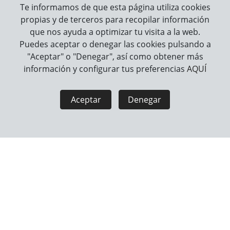
SINGING FRIEND - LISA
SINGING FRIEND -
Te informamos de que esta página utiliza cookies
GRIS
MULTI GRIS / BLANCO
propias y de terceros para recopilar información
que nos ayuda a optimizar tu visita a la web.
Puedes aceptar o denegar las cookies pulsando a
"Aceptar" o "Denegar", así como obtener más
información y configurar tus preferencias
AQUÍ
Aceptar
Denegar
COMEDERO CON
COMEDERO CON
GANCHOS DE METAL
GANCHOS DE METAL
PARA PÁJAROS KARLIE -
PARA PÁJAROS KARLIE -
7CM x 5CM x 4CM
11CM x 8CM x 6CM