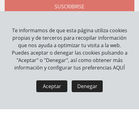
SUSCRIBIRSE
He leído y acepto la
política de privacidad
Te informamos de que esta página utiliza cookies
propias y de terceros para recopilar información
que nos ayuda a optimizar tu visita a la web.
Sobre Nosotros
Puedes aceptar o denegar las cookies pulsando a
Contacto
"Aceptar" o "Denegar", así como obtener más
información y configurar tus preferencias
AQUÍ
Información
Cómo trabajamos
Aceptar
Denegar
Información legal
Aviso Legal
Política de Privacidad
Política de Cookies
Seguridad