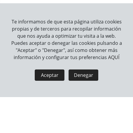
Te informamos de que esta página utiliza cookies
propias y de terceros para recopilar información
Los clientes que han comprado este
que nos ayuda a optimizar tu visita a la web.
producto también han comprado
Puedes aceptar o denegar las cookies pulsando a
"Aceptar" o "Denegar", así como obtener más
información y configurar tus preferencias
AQUÍ
Aceptar
Denegar
Next
COMEDERO DE ACERO INOXIDABLE FLAMINGO -
M
HERMOSA GRIS
F