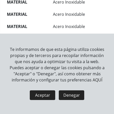
MATERIAL
Acero Inoxidable
MATERIAL
Acero Inoxidable
MATERIAL
Acero Inoxidable
MATERIAL
Acero Inoxidable
Te informamos de que esta página utiliza cookies
MATERIAL
Acero Inoxidable
propias y de terceros para recopilar información
que nos ayuda a optimizar tu visita a la web.
MATERIAL
Acero Inoxidable
Puedes aceptar o denegar las cookies pulsando a
"Aceptar" o "Denegar", así como obtener más
MATERIAL
Acero Inoxidable
información y configurar tus preferencias
AQUÍ
MATERIAL
Acero Inoxidable
Aceptar
Denegar
MATERIAL
Acero Inoxidable
MATERIAL
Acero Inoxidable