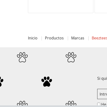
Inicio
Productos
Marcas
Beeztee
Si qu
He 