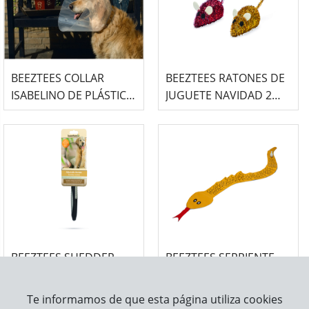
BEEZTEES COLLAR
BEEZTEES RATONES DE
ISABELINO DE PLÁSTICO
JUGUETE NAVIDAD 2
PARA PERRO
PIEZAS PARA GATO
BEEZTEES SHEDDER
BEEZTEES SERPIENTE
RASTRILLO AJUSTABLE
HINCHABLE PARA
DE ACERO INOXIDABLE
PERRO (150X19,5X0,01)
Te informamos de que esta página utiliza cookies