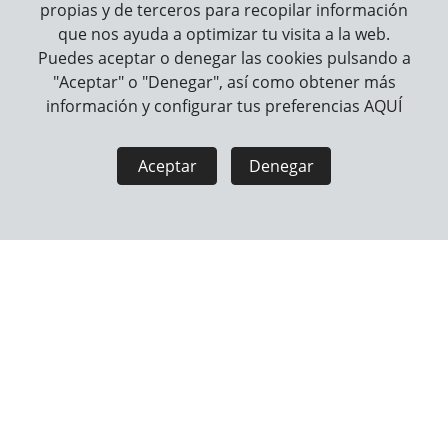
PARA PELO
propias y de terceros para recopilar información
que nos ayuda a optimizar tu visita a la web.
Puedes aceptar o denegar las cookies pulsando a
"Aceptar" o "Denegar", así como obtener más
información y configurar tus preferencias
AQUÍ
Aceptar
Denegar
BEEZTEES TORRE DE
BEEZTEES JUGUETE
JUEGO PARA GATITOS -
PARA GATO CAÑA DE
BO MENTA
PESCAR
BEEZTEES
BEEZTEES