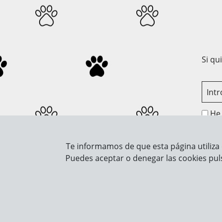
Si qu
He 
Te informamos de que esta página utiliza 
Sobre Nosotros
Info
Puedes aceptar o denegar las cookies pul
Contacto