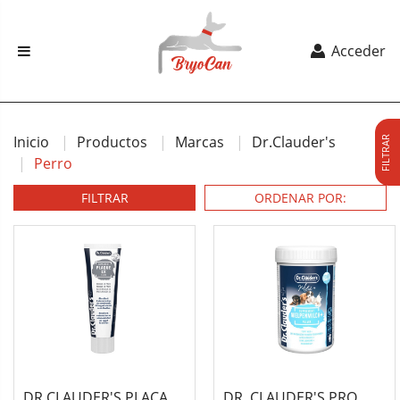
Acceder
Inicio
Productos
Marcas
Dr.Clauder's
FILTRAR
Perro
FILTRAR
DR.CLAUDER'S PLACA
DR. CLAUDER'S PRO