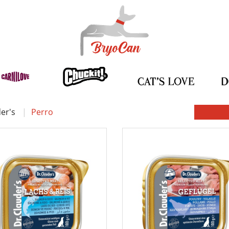
er's
Perro