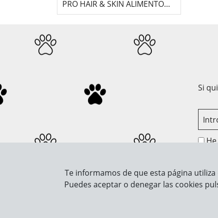
PRO HAIR & SKIN ALIMENTO
HÚMEDO
Si qu
He 
Te informamos de que esta página utiliza 
Sobre Nosotros
Info
Puedes aceptar o denegar las cookies pul
Contacto