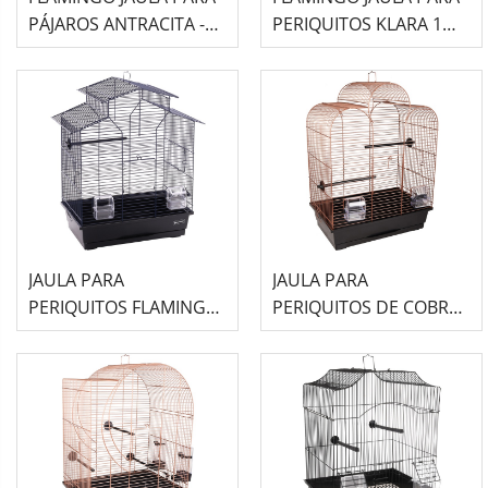
PÁJAROS ANTRACITA -
PERIQUITOS KLARA 1
PAOLO-
COBRE NEGRO
JAULA PARA
JAULA PARA
PERIQUITOS FLAMINGO
PERIQUITOS DE COBRE
(51x30x60) - NUMFOR 1
FLAMINGO
AZUL METÁLICO
(45x28x61,5cm) - DARA