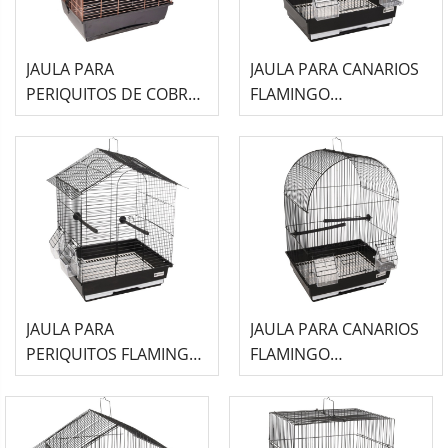
JAULA PARA
JAULA PARA CANARIOS
PERIQUITOS DE COBRE
FLAMINGO
FLAMINGO
(34x28x44,5cm) - E
(45x32x64cm) - KELBY
LAMPUNG 2 NEGRO
JAULA PARA
JAULA PARA CANARIOS
PERIQUITOS FLAMINGO
FLAMINGO
(39x31x46cm) - NUSA
(34,5x28x48,5cm) - ALOR
NEGRO
2 NEGRO