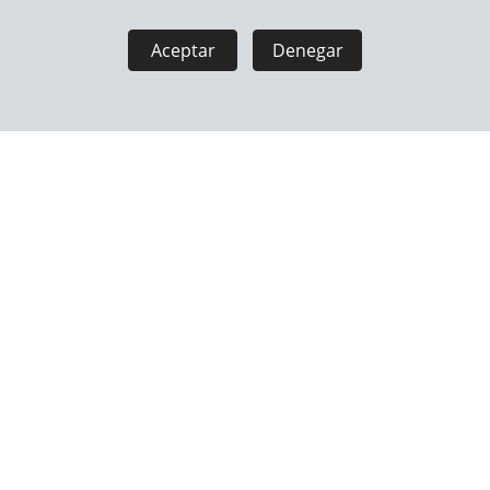
Aceptar
Denegar
BOLSAS PARA BANDEJAS
BOLSAS PARA BANDEJAS
DE GATOS KARLIE - MAXI
/ LAVABOS DE GATOS
KARLIE - BASIC
PALA SIMPLE PARA
LAVABO PARA GATO
ARENERO DE GATO
KARLIE SMART CAT -
KARLIE
GRIS