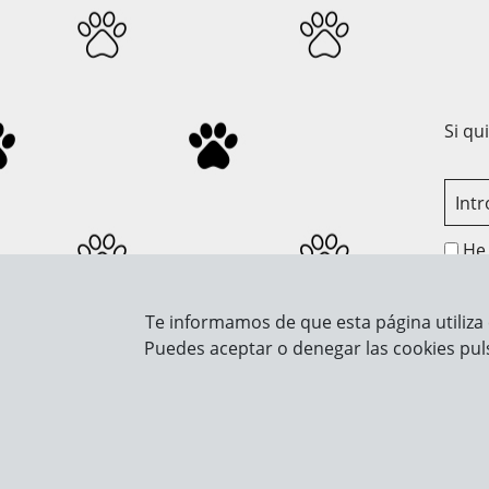
Si qu
He 
Te informamos de que esta página utiliza 
Sobre Nosotros
Info
Puedes aceptar o denegar las cookies pul
Contacto